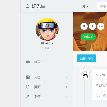
好先生
github
Hiroko
80s
我的动态
首页
Hiroko
分类
所以我
页面
4
0
KMS激活
友链
2
时光机
老头环地图
1