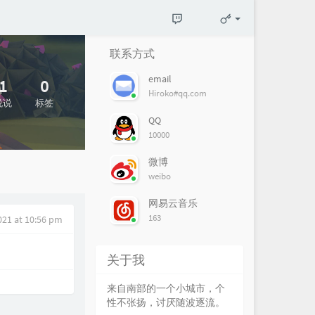
联系方式
email
1
0
Hiroko#qq.com
说说
标签
QQ
10000
微博
weibo
网易云音乐
163
021 at 10:56 pm
关于我
来自南部的一个小城市，个
性不张扬，讨厌随波逐流。