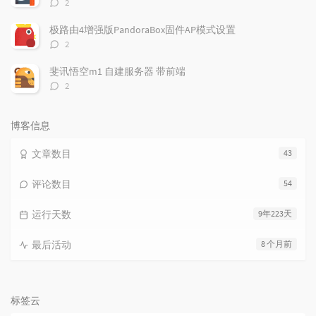
评
2
论
数：
极路由4增强版PandoraBox固件AP模式设置
评
2
论
数：
斐讯悟空m1 自建服务器 带前端
评
2
论
数：
博客信息
文章数目
43
评论数目
54
运行天数
9年223天
最后活动
8 个月前
标签云