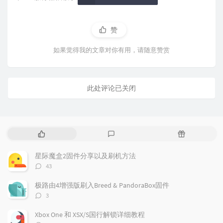
赞
如果觉得我的文章对你有用，请随意赞赏
此处评论已关闭
热
最
随
门
新
机
文
评
文
星际魔盒2固件分享以及刷机方法
章
论
章
评
43
论
数：
极路由4增强版刷入Breed & PandoraBox固件
评
3
论
数：
Xbox One 和 XSX/S国行解锁详细教程