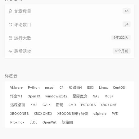
文章数目
43
评论数目
54
运行天数
9年222天
最后活动
8 个月前
标签云
VMware
Python
mssql
C#
极路由4
ESXi
Linux
CentOS
悟空M1
OpenTX
windows2012
星际魔盒
NAS
MCS7
远程桌面
KMS
GVLK
密钥
CMD
PSTOOLS
XBOX ONE
XBOX ONE S
XBOX ONE X
XBOX ONE国行解锁
vSphere
PVE
Proxmox
LEDE
OpenWrt
软路由