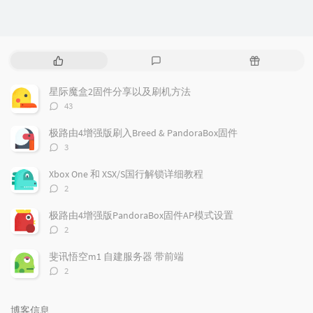
热
最
随
门
新
机
文
评
文
星际魔盒2固件分享以及刷机方法
章
论
章
评
43
论
数：
极路由4增强版刷入Breed & PandoraBox固件
评
3
论
数：
Xbox One 和 XSX/S国行解锁详细教程
评
2
论
数：
极路由4增强版PandoraBox固件AP模式设置
评
2
论
数：
斐讯悟空m1 自建服务器 带前端
评
2
论
数：
博客信息